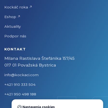
Kockáč roka ↗
Eshop ↗
Aktuality
Podpor nás
KONTAKT
Milana Rastislava Štefánika 157/45
017 01 Považská Bystrica
info@kockaci.com
+421 910 333 504
+421 950 498 188
🍪
Nastavenia cookies