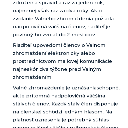
združenia spravidla raz za jeden rok,
najmenej však raz za dva roky. Ak o
zvolanie Valného zhromaždenia požiada
nadpolovičná väčšina členov, riaditeľ je
povinný ho zvolať do 2 mesiacov.
Riaditeľ upovedomí členov o Valnom
zhromaždení elektronicky alebo
prostredníctvom mailovej komunikácie
najneskôr dva týždne pred Valným
zhromaždením.
Valné zhromaždenie je uznášaniaschopné,
ak je prítomná nadpolovičná väčšina
stálych členov. Každý stály člen disponuje
na členskej schôdzi jedným hlasom. Na
platnosť uznesenia je potrebný súhlas
nadpolovičnej väčšiny prítomných členov.